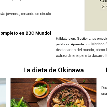
ás jóvenes, creando un círculo
o completo en BBC Mundo]
Háblate bien. Gestiona tus emocio
Mariano S
palabras.
Aprende con
destacados del mundo, cómo la
extraordinaria para
tu desarrol
La dieta de Okinawa
Dav
una