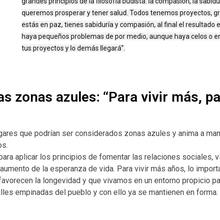
grandes principios de la filosofía budista: la compasión, la sabidu
queremos prosperar y tener salud. Todos tenemos proyectos, gr
estás en paz, tienes sabiduría y compasión, al final el resultado 
haya pequeños problemas de por medio, aunque haya celos o envi
tus proyectos y lo demás llegará”.
las zonas azules: “Para vivir más, 
ares que podrían ser considerados zonas azules y anima a mant
os.
ra aplicar los principios de fomentar las relaciones sociales, v
 aumento de la esperanza de vida. Para vivir más años, lo impor
favorecen la longevidad y que vivamos en un entorno propicio pa
calles empinadas del pueblo y con ello ya se mantienen en forma.