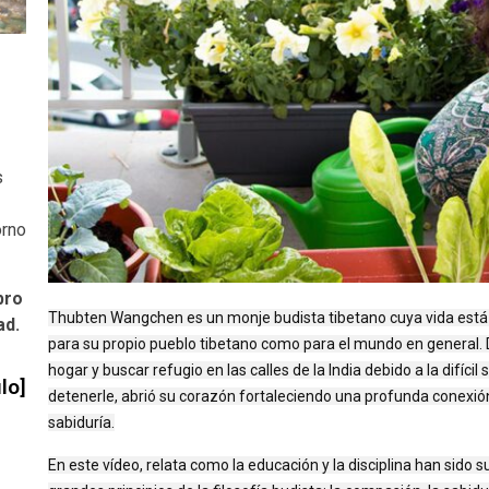
s
orno
bro
Thubten Wangchen es un monje budista tibetano cuya vida está de
ad.
para su propio pueblo tibetano como para el mundo en general.
hogar y buscar refugio en las calles de la India debido a la difícil
lo]
detenerle, abrió su corazón fortaleciendo una profunda conexi
sabiduría.
En este vídeo, relata como la educación y la disciplina han sido 