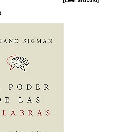
[Leer artículo]
s