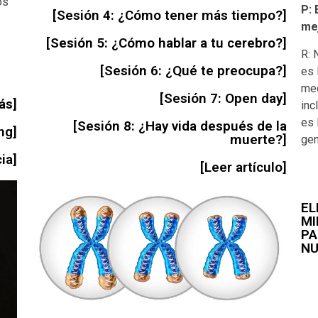
os
P: 
[Sesión 4: ¿Cómo tener más tiempo?]
mej
[Sesión 5: ¿Cómo hablar a tu cerebro?]
R: 
[Sesión 6: ¿Qué te preocupa?]
es 
med
[Sesión 7: Open day]
ás]
inc
es 
[Sesión 8: ¿Hay vida después de la
ng]
muerte?]
gen
ia]
[Leer artículo]
EL
MI
PA
NU