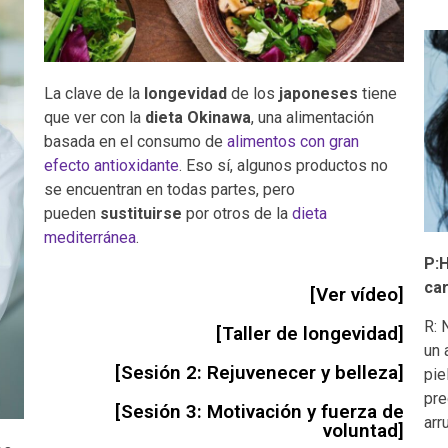
La clave de la
longevidad
de los
japoneses
tiene
que ver con la
dieta Okinawa
, una alimentación
basada en el consumo de
alimentos con gran
efecto antioxidante
. Eso sí, algunos productos no
se encuentran en todas partes, pero
pueden
sustituirse
por otros de la
dieta
mediterránea
.
P:
ca
[Ver vídeo]
R: 
[Taller de longevidad]
un 
[Sesión 2: Rejuvenecer y belleza]
pie
pre
[Sesión 3: Motivación y fuerza de
arr
voluntad]