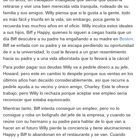
retirarse y vivir una bien merecida vida tranquila, rodeado de su
familia y sus amigos. Willy piensa que si le gusta a la gente, todo
es más fácil y triunfa en la vida; sin embargo, poca gente lo
recuerda tras muchos años en el oficio. Willy inculca estos ideales
a sus hijos, Biff y Happy, quienes lo siguen a ciegas hasta que un
día Biff descubre a su padre ha engañando a su madre en
Boston
.
Biff se enfada con su padre y se escapa perdiendo su oportunidad
de ir a la universidad, lo cual le llevará a un gran resentimiento
hacia su padre y a una vida alborotada que lo llevará a la cárcel.
Para poder pagar sus deudas Willy va a pedirle dinero a su jefe,
Howard, pero este en cambio lo despide porque sus ventas en los
últimos años han decaído considerablemente, así que recurre a
pedirle ayuda a su vecino y único amigo, Charley. Este le ofrece
trabajo, pero Willy lo rechaza porque aceptar ese empleo sería
reconocer que estaba equivocado.
Mientras tanto, Biff intenta conseguir un empleo, pero no lo
consigue y roba un bolígrafo del jefe de la empresa, y cuando se
reúne con su hermano y su padre para hablar de lo que van a
hacer en el futuro Willy pierde la conciencia y tiene alucinaciones.
Happy y Biff lo abandonan en el restaurante y se van. Cuando